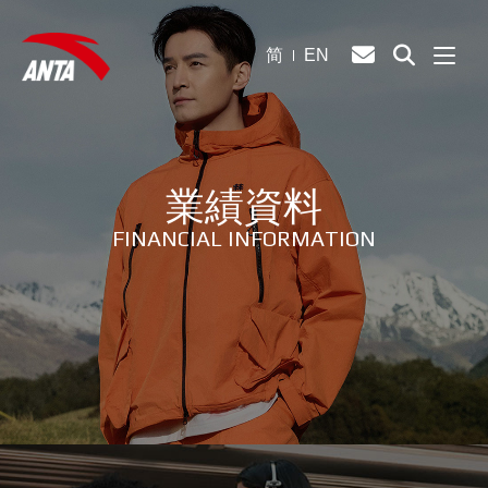
简
EN
業績資料
FINANCIAL INFORMATION