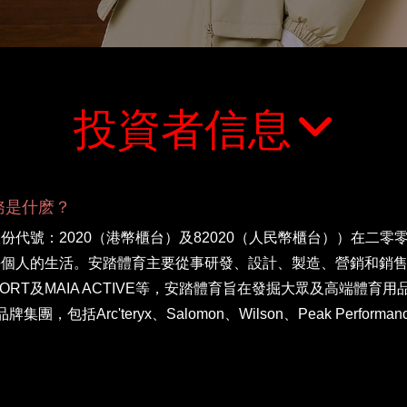
投資者信息
務是什麽？
代號：2020（港幣櫃台）及82020（人民幣櫃台））在二
每個人的生活。安踏體育主要從事研發、設計、製造、營銷和銷
PORT及MAIA ACTIVE等，安踏體育旨在發掘大眾及高端體育用品市場
外品牌集團，包括Arc
'
teryx、Salomon、Wilson、Peak Per