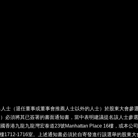
名人士（退任董事或董事會推薦人士以外的人士）於股東大會參
士）必須將其已簽署的書面通知書，當中表明建議提名該人士參
九龍九龍灣宏泰道23號Manhattan Place 16樓，
7樓1712-1716室。上述通知書必須於自寄發進行該選舉的股