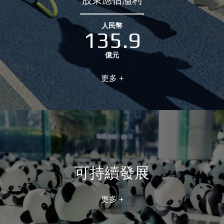
股東應佔溢利
人民幣
135.9
億元
更多 +
可持續發展
更多 +