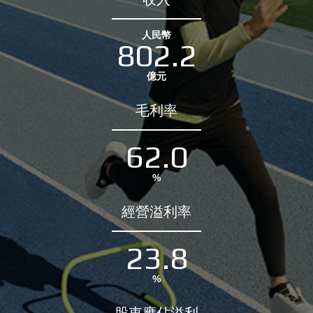
人民幣
802.2
億元
毛利率
62.0
%
經營溢利率
23.8
%