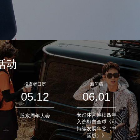
活动
投资者日历
新闻稿
05.12
06.01
安踏体育连续四年
股东周年大会
入选标普全球《可
持续发展年鉴（中
国版）》